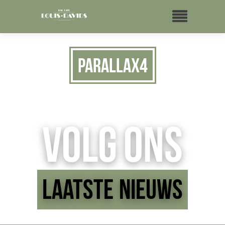
Parallax4
Volg ons
Laatste Nieuws