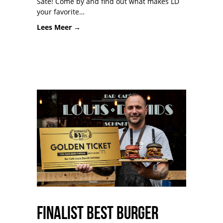
Saté! Come by and find out what makes LD
your favorite…
Lees Meer →
Finalist Best Burger